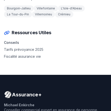
Bourgoin-Jallieu
Villefontaine
L'Isle-d'Abeau
La Tour-du-Pin
Villemoirieu
Crémieu
Ressources Utiles
Conseils
Tarifs prévoyance 2025
Fiscalité assurance vie
Assurance+
Michael Enkirche
Conseiller commercial expert en assurance de personne.